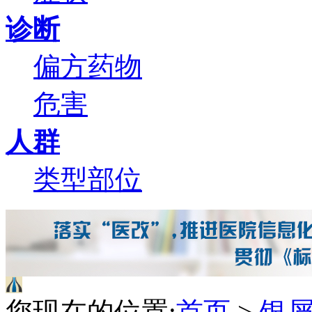
诊断
偏方
药物
危害
人群
类型
部位
您现在的位置:
首页
>
银