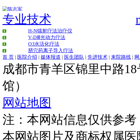
专业技术
王艳琼 门诊主任
王艳琼 门诊主任 ...
详情>>
H-N镭射疗法治疗仪
V-DⅢ光动力疗法
O3水活化疗法
脐穴药离子导入疗法
首 页
|
医院介绍
|
媒体报道
|
医生团队
|
先进技术
|
来院路线
|
网
肖建华 住院部主任
住院部主任【个人 ...
成都市青羊区锦里中路1
详情>>
馆）
龙继冲 主治医师
网站地图
龙继冲 主治医师 ...
详情>>
注：本网站信息仅供参考
本网站图片及商标权属医